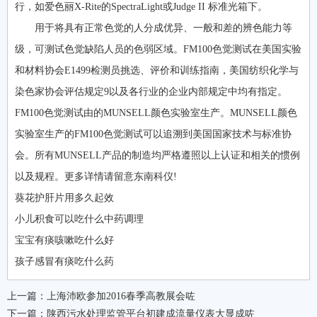
行，如爱色丽X-Rite的SpectraLight或Judge II 标准光箱下。
用于将具有正常色觉的人分成优异、一般和差的辨色能力等
级，可测试色觉缺陷人员的色弱区域。FM100色觉测试在美国实验
和材料协会E1499检测员挑选、评价和训练指南，美国纺织化学与
染色家协会评估规定9以及各行业的企业内部规定中均有指定。
FM100色觉测试由的MUNSELL颜色实验室生产。MUNSELL颜色
实验室生产的FM100色觉测试可以追溯到美国国家技术与标准协
会。所有MUNSELL产品的制造均严格遵照以上认证和相关的惯例
以及规程。更多详情请留意东南科仪!
葵花护肝片用多久起效
小儿积食可以吃什么中药调理
宝宝有痰咳嗽吃什么好
孩子感冒有痰吃什么药
上一篇：
上海沛欧参加2016春季高教展会咗
下一篇：
陕西污水处理监管平台初建成流量仪表大显成咗